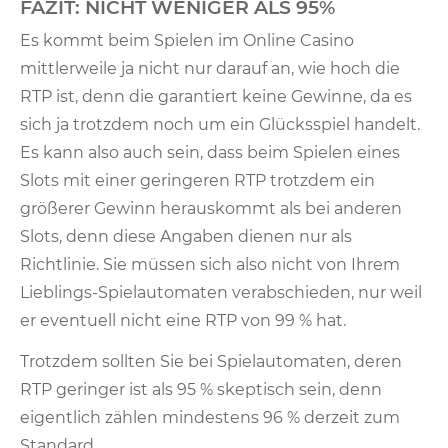
FAZIT: NICHT WENIGER ALS 95%
Es kommt beim Spielen im Online Casino
mittlerweile ja nicht nur darauf an, wie hoch die
RTP ist, denn die garantiert keine Gewinne, da es
sich ja trotzdem noch um ein Glücksspiel handelt.
Es kann also auch sein, dass beim Spielen eines
Slots mit einer geringeren RTP trotzdem ein
größerer Gewinn herauskommt als bei anderen
Slots, denn diese Angaben dienen nur als
Richtlinie. Sie müssen sich also nicht von Ihrem
Lieblings-Spielautomaten verabschieden, nur weil
er eventuell nicht eine RTP von 99 % hat.
Trotzdem sollten Sie bei Spielautomaten, deren
RTP geringer ist als 95 % skeptisch sein, denn
eigentlich zählen mindestens 96 % derzeit zum
Standard.