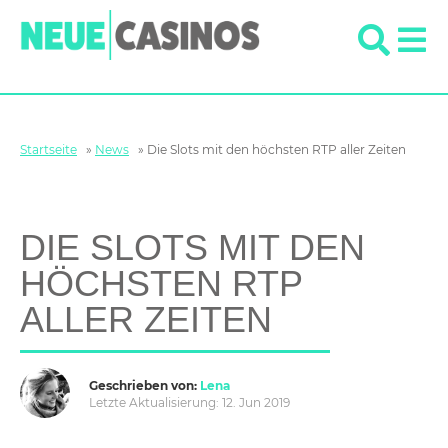
Startseite
»
News
»
Die Slots mit den höchsten RTP aller Zeiten
DIE SLOTS MIT DEN
HÖCHSTEN RTP
ALLER ZEITEN
Geschrieben von:
Lena
Letzte Aktualisierung:
12. Jun 2019