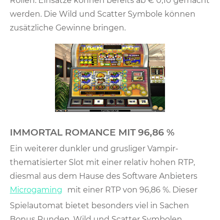
Rollen. Einsätze können bereits ab € 0,10 gemacht
werden. Die Wild und Scatter Symbole können
zusätzliche Gewinne bringen.
IMMORTAL ROMANCE MIT 96,86 %
Ein weiterer dunkler und grusliger Vampir-
thematisierter Slot mit einer relativ hohen RTP,
diesmal aus dem Hause des Software Anbieters
Microgaming
mit einer RTP von 96,86 %. Dieser
Spielautomat bietet besonders viel in Sachen
Bonus Runden, Wild und Scatter Symbolen,