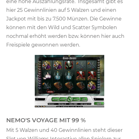
eine hohe Auszahlungsrate. Insgesamt gibt es
hier 25 Gewinnlinien auf 5 Walzen und einen
Jackpot mit bis zu 7.500 Münzen. Die Gewinne
können mit den Wild und Scatter Symbolen
nochmal erhöht werden bzw. können hier auch
Freispiele gewonnen werden.
NEMO'S VOYAGE MIT 99 %
Mit 5 Walzen und 40 Gewinnlinien steht dieser
Slot von Williams Interactive allen Spielern zur