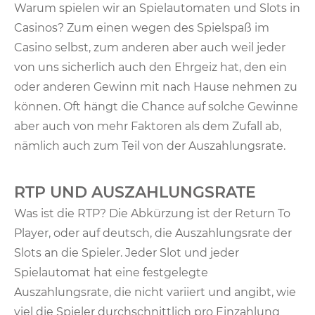
Warum spielen wir an Spielautomaten und Slots in
Casinos? Zum einen wegen des Spielspaß im
Casino selbst, zum anderen aber auch weil jeder
von uns sicherlich auch den Ehrgeiz hat, den ein
oder anderen Gewinn mit nach Hause nehmen zu
können. Oft hängt die Chance auf solche Gewinne
aber auch von mehr Faktoren als dem Zufall ab,
nämlich auch zum Teil von der Auszahlungsrate.
RTP UND AUSZAHLUNGSRATE
Was ist die RTP? Die Abkürzung ist der Return To
Player, oder auf deutsch, die Auszahlungsrate der
Slots an die Spieler. Jeder Slot und jeder
Spielautomat hat eine festgelegte
Auszahlungsrate, die nicht variiert und angibt, wie
viel die Spieler durchschnittlich pro Einzahlung