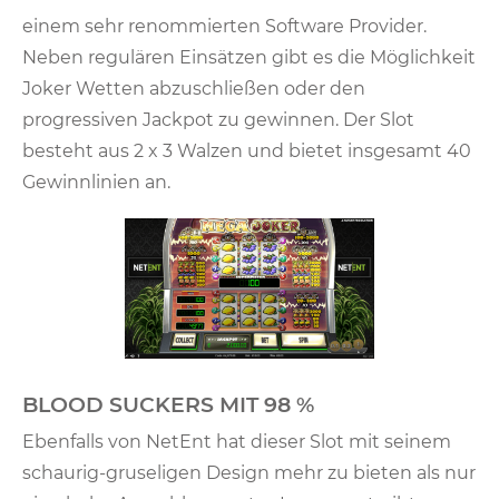
einem sehr renommierten Software Provider.
Neben regulären Einsätzen gibt es die Möglichkeit
Joker Wetten abzuschließen oder den
progressiven Jackpot zu gewinnen. Der Slot
besteht aus 2 x 3 Walzen und bietet insgesamt 40
Gewinnlinien an.
BLOOD SUCKERS MIT 98 %
Ebenfalls von NetEnt hat dieser Slot mit seinem
schaurig-gruseligen Design mehr zu bieten als nur