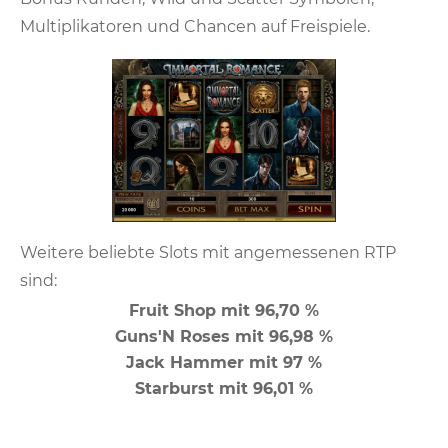
Multiplikatoren und Chancen auf Freispiele.
Weitere beliebte Slots mit angemessenen RTP
sind:
Fruit Shop mit 96,70 %
Guns'N Roses mit 96,98 %
Jack Hammer mit 97 %
Starburst mit 96,01 %