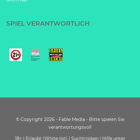
SPIEL VERANTWORTLICH
© Copyright 2026 - Fable Media - Bitte spielen Sie
verantwortungsvoll
18+ | Erlaubt (White-list) | Suchtrisiken | Hilfe unter