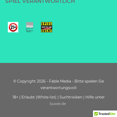
SPIEL VERANTWORTLICH
© Copyright 2026 - Fable Media - Bitte spielen Sie
verantwortungsvoll
18+ | Erlaubt (White-list) | Suchtrisiken | Hilfe unter
buwei.de