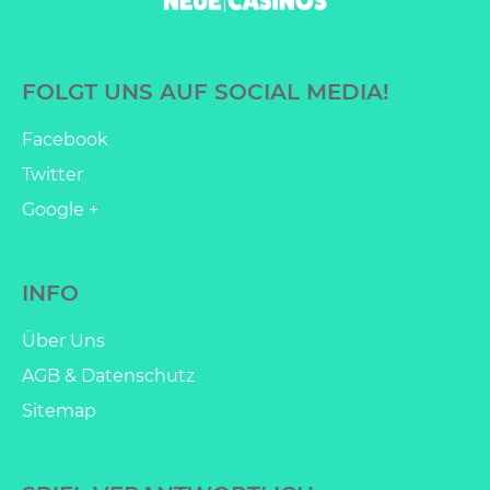
FOLGT UNS AUF SOCIAL MEDIA!
Facebook
Twitter
Google +
INFO
Über Uns
AGB & Datenschutz
Sitemap