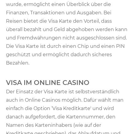
wurde, ermöglicht einen Überblick über die
Finanzen, Transaktionen und Ausgaben. Bei
Reisen bietet die Visa Karte den Vorteil, dass
überall bezahlt und Geld abgehoben werden kann
und Fremdwährungen nicht ausgeschlossen sind.
Die Visa Karte ist durch einen Chip und einen PIN
geschützt und ermöglicht dadurch sicheres
Bezahlen.
VISA IM ONLINE CASINO
Der Einsatz der Visa Karte ist selbstverständlich
auch in Online Casinos möglich. Dafür wählt man
einfach die Option ‘Visa Kreditkarte' und wird
danach aufgefordert, die Kartennummer, den
Namen des Karteninhabers (wie auf der
Kreditkarte geschrieben), das Ablaufdatum und