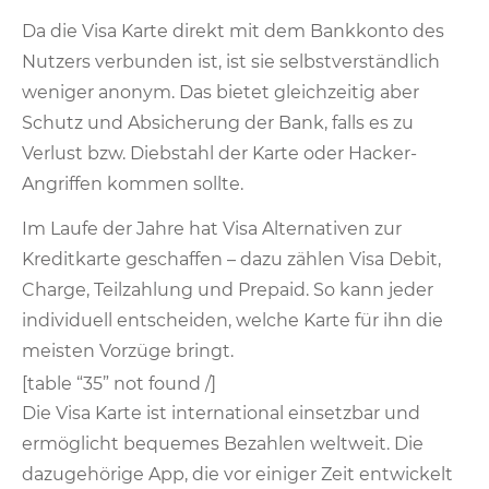
Da die Visa Karte direkt mit dem Bankkonto des
Nutzers verbunden ist, ist sie selbstverständlich
weniger anonym. Das bietet gleichzeitig aber
Schutz und Absicherung der Bank, falls es zu
Verlust bzw. Diebstahl der Karte oder Hacker-
Angriffen kommen sollte.
Im Laufe der Jahre hat Visa Alternativen zur
Kreditkarte geschaffen – dazu zählen Visa Debit,
Charge, Teilzahlung und Prepaid. So kann jeder
individuell entscheiden, welche Karte für ihn die
meisten Vorzüge bringt.
[table “35” not found /]
Die Visa Karte ist international einsetzbar und
ermöglicht bequemes Bezahlen weltweit. Die
dazugehörige App, die vor einiger Zeit entwickelt