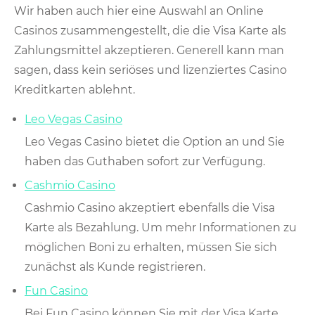
Wir haben auch hier eine Auswahl an Online
Casinos zusammengestellt, die die Visa Karte als
Zahlungsmittel akzeptieren. Generell kann man
sagen, dass kein seriöses und lizenziertes Casino
Kreditkarten ablehnt.
Leo Vegas Casino
Leo Vegas Casino bietet die Option an und Sie
haben das Guthaben sofort zur Verfügung.
Cashmio Casino
Cashmio Casino akzeptiert ebenfalls die Visa
Karte als Bezahlung. Um mehr Informationen zu
möglichen Boni zu erhalten, müssen Sie sich
zunächst als Kunde registrieren.
Fun Casino
Bei Fun Casino können Sie mit der Visa Karte