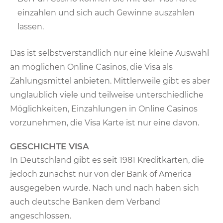
einzahlen und sich auch Gewinne auszahlen
lassen.
Das ist selbstverständlich nur eine kleine Auswahl
an möglichen Online Casinos, die Visa als
Zahlungsmittel anbieten. Mittlerweile gibt es aber
unglaublich viele und teilweise unterschiedliche
Möglichkeiten, Einzahlungen in Online Casinos
vorzunehmen, die Visa Karte ist nur eine davon.
GESCHICHTE VISA
In Deutschland gibt es seit 1981 Kreditkarten, die
jedoch zunächst nur von der Bank of America
ausgegeben wurde. Nach und nach haben sich
auch deutsche Banken dem Verband
angeschlossen.