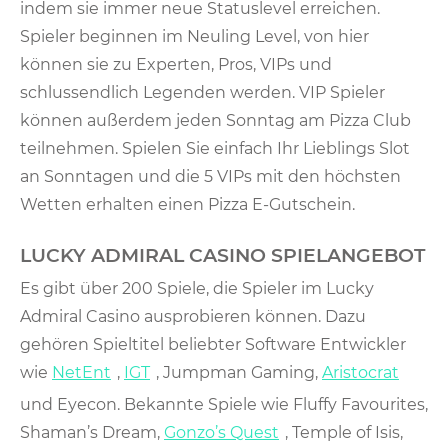
indem sie immer neue Statuslevel erreichen.
Spieler beginnen im Neuling Level, von hier
können sie zu Experten, Pros, VIPs und
schlussendlich Legenden werden. V
IP Spieler
können außerdem jeden Sonntag am Pizza Club
teilnehmen. Spielen Sie einfach Ihr Lieblings Slot
an Sonntagen und die 5 VIPs mit den höchsten
Wetten erhalten einen Pizza E-Gutschein.
LUCKY ADMIRAL CASINO SPIELANGEBOT
Es gibt über 200 Spiele, die Spieler im Lucky
Admiral Casino ausprobieren können. Dazu
gehören Spieltitel beliebter Software Entwickler
wie
NetEnt
,
IGT
, Jumpman Gaming,
Aristocrat
und Eyecon. Bekannte Spiele wie Fluffy Favourites,
Shaman’s Dream,
Gonzo’s Quest
, Temple of Isis,