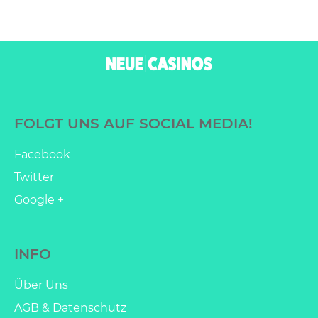
FOLGT UNS AUF SOCIAL MEDIA!
Facebook
Twitter
Google +
INFO
Über Uns
AGB & Datenschutz