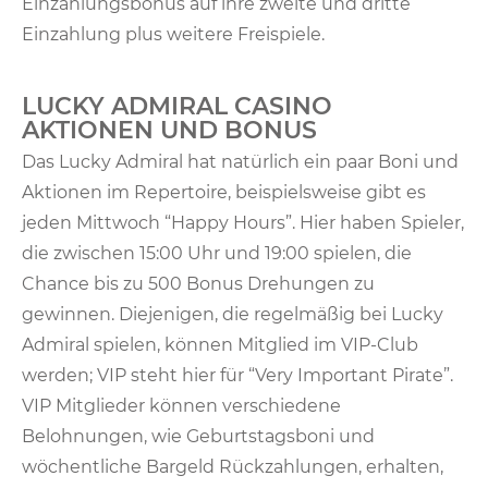
Einzahlungsbonus auf ihre zweite und dritte
Einzahlung plus weitere Freispiele.
LUCKY ADMIRAL CASINO
AKTIONEN UND BONUS
Das Lucky Admiral hat natürlich ein paar Boni und
Aktionen im Repertoire, beispielsweise gibt es
jeden Mittwoch “Happy Hours”. Hier haben Spieler,
die zwischen 15:00 Uhr und 19:00 spielen, die
Chance bis zu 500 Bonus Drehungen zu
gewinnen.
Diejenigen, die regelmäßig bei Lucky
Admiral spielen, können Mitglied im VIP-Club
werden; VIP steht hier für “Very Important Pirate”.
VIP Mitglieder können verschiedene
Belohnungen, wie Geburtstagsboni und
wöchentliche Bargeld Rückzahlungen, erhalten,