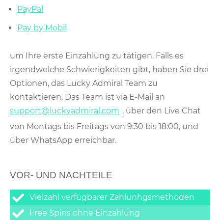
PayPal
Pay by Mobil
um Ihre erste Einzahlung zu tätigen. Falls es
irgendwelche Schwierigkeiten gibt, haben Sie drei
Optionen, das Lucky Admiral Team zu
kontaktieren. Das Team ist via E-Mail an
support@luckyadmiral.com
, über den Live Chat
von Montags bis Freitags von 9:30 bis 18:00, und
über WhatsApp erreichbar.
VOR- UND NACHTEILE
Vielzahl verfügbarer Zahlunhgsmethoden
Free Spins ohne Einzahlung